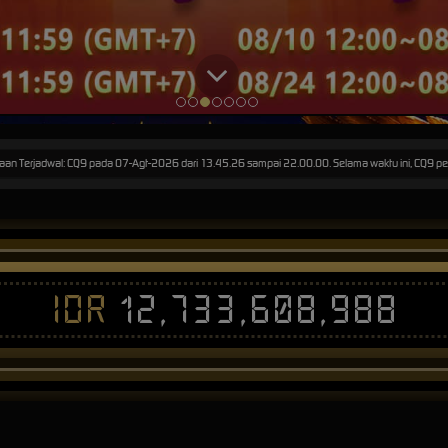
al: CQ9 pada 07-Agt-2026 dari 13.45.26 sampai 22.00.00. Selama waktu ini, CQ9 permainan tid
IDR
12,733,608,988