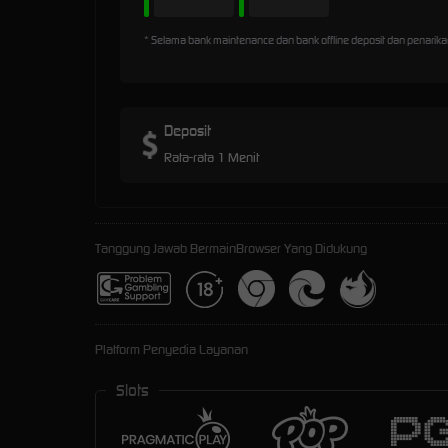
* Selama bank maintenance dan bank offline deposit dan penarikan
Deposit
Rata-rata 1 Menit
Tanggung Jawab Bermain
Browser Yang Didukung
Platform Penyedia Layanan
Slots