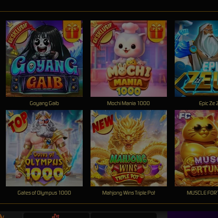
Goyang Gaib
Mochi Mania 1000
Epic Ze 
Gates of Olympus 1000
Mahjong Wins Triple Pot
MUSCLE FOR