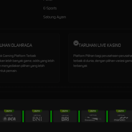
E-Sports
Sabung Ayam
UHAN OLAHRAGA
TARUHAN LIVE KASINO
k Gaming Platform Terbaik
Platform Pilihan bagi perusahaan-perusah
an lebih banyak game, odds yang lebih
terbaik di dunia, dengan pilihan variasi gam
an menyediakan pilihan yang lebih
terbanyak
ntuk pemain.