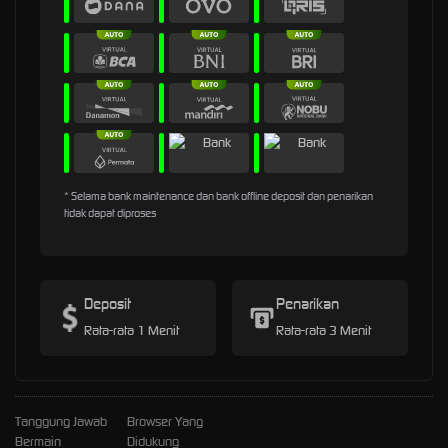
* Selama bank maintenance dan bank offline deposit dan penarikan
tidak dapat diproses
Deposit
Penarikan
Rata-rata 1 Menit
Rata-rata 3 Menit
Tanggung Jawab
Browser Yang
Bermain
Didukung