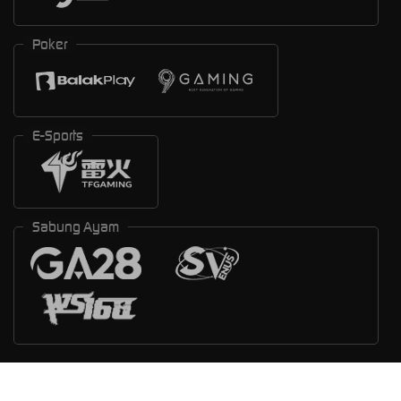
Poker
E-Sports
Sabung Ayam