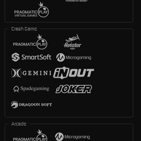
Crash Game
Arcade