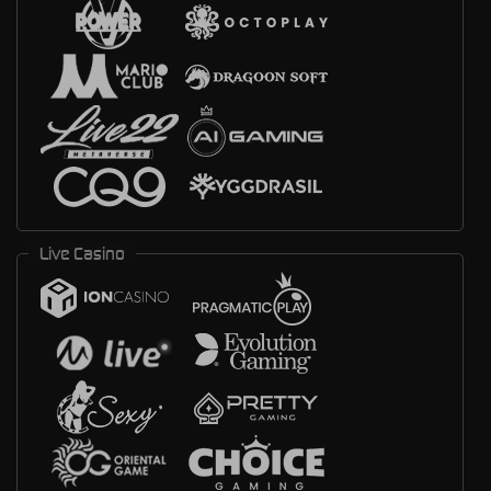
Live Casino