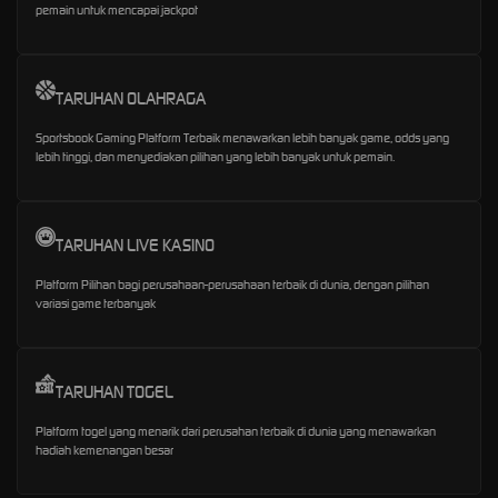
pemain untuk mencapai jackpot
TARUHAN OLAHRAGA
Sportsbook Gaming Platform Terbaik menawarkan lebih banyak game, odds yang
lebih tinggi, dan menyediakan pilihan yang lebih banyak untuk pemain.
TARUHAN LIVE KASINO
Platform Pilihan bagi perusahaan-perusahaan terbaik di dunia, dengan pilihan
variasi game terbanyak
TARUHAN TOGEL
Platform togel yang menarik dari perusahan terbaik di dunia yang menawarkan
hadiah kemenangan besar