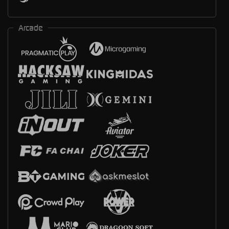
Arcade